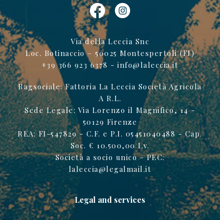
Via della Leccia Snc
Loc. Botinaccio – 50025 Montespertoli (FI)
+39 366 923 6378 -
info@laleccia.it
Ragsociale: Fattoria La Leccia Società Agricola
A R.L.
Sede Legale: Via Lorenzo il Magnifico, 14 -
50129 Firenze
REA: FI-547829 - C.F. e P.I. 05451040488 - Cap.
Soc. € 10.500,00 I.v.
Società a socio unico - PEC:
laleccia@legalmail.it
Legal and services