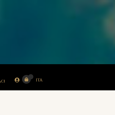
ITA
ci