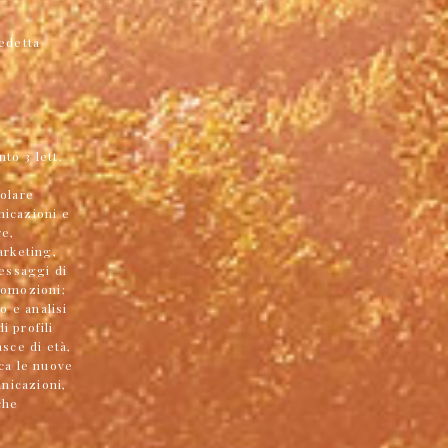
redetta
nto 3 lett.
tolare
nicazioni e
re,
arketing,
essaggi di
romozioni;
o e analisi
i profili
asce di età,
rca le nuove
unicazioni,
che