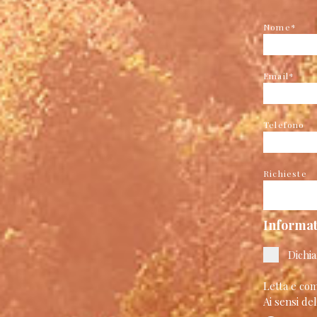
Nome*
Email*
Telefono
Richieste
Informat
Dichia
Letta e com
Ai sensi de