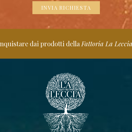
INVIA RICHIESTA
nquistare dai prodotti della
Fattoria La Lecci