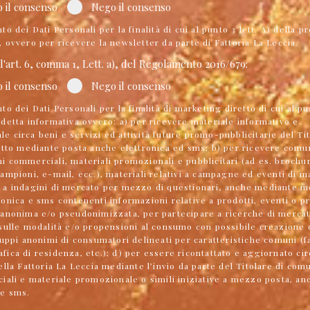
o il consenso
Nego il consenso
to dei Dati Personali per la finalità di cui al punto 3 lett. A) della p
, ovvero per ricevere la newsletter da parte di Fattoria La Leccia.
ll'art. 6, comma 1, Lett. a), del Regolamento 2016/679:
o il consenso
Nego il consenso
to dei Dati Personali per la finalità di marketing diretto di cui al pu
edetta informativa ovvero: a) per ricevere materiale informativo e
e circa beni e servizi ed attività future promo-pubblicitarie del Ti
tutto mediante posta anche elettronica ed sms; b) per ricevere comu
i commerciali, materiali promozionali e pubblicitari (ad es. brochu
campioni, e-mail, ecc.), materiali relativi a campagne ed eventi di m
 a indagini di mercato per mezzo di questionari, anche mediante m
ronica e sms contenenti informazioni relative a prodotti, eventi o p
 anonima e/o pseudonimizzata, per partecipare a ricerche di mercat
 sulle modalità e/o propensioni al consumo con possibile creazione d
gruppi anonimi di consumatori delineati per caratteristiche comuni (f
fica di residenza, etc.); d) per essere ricontattato e aggiornato ci
della Fattoria La Leccia mediante l’invio da parte del Titolare di com
ciali e materiale promozionale o simili iniziative a mezzo posta, an
 e sms.