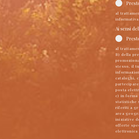
Prest
al trattamen
informativa
Ai sensi de
Prest
al trattamen
B) della pr
promozional
stesso, il 
informazion
cataloghi, 
partecipare
posta elett
c) in forma
statistiche
riferiti a 
area geogra
iniziative 
offerte spe
elettronica