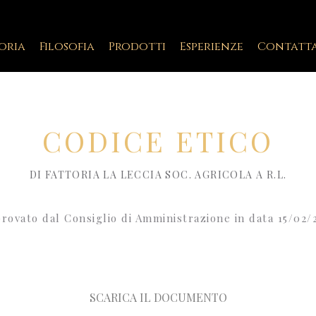
oria
Filosofia
Prodotti
Esperienze
Contatta
CODICE ETICO
DI FATTORIA LA LECCIA SOC. AGRICOLA A R.L.
rovato dal Consiglio di Amministrazione in data 15/02/
SCARICA IL DOCUMENTO